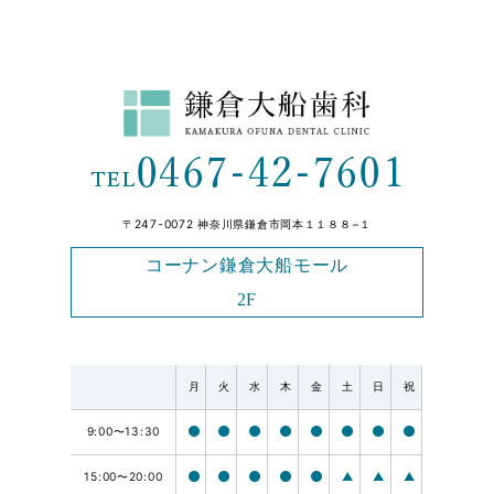
〒247-0072 神奈川県鎌倉市岡本１１８８−１
コーナン鎌倉大船モール
2F
月
火
水
木
金
土
日
祝
9:00〜13:30
15:00〜20:00
▲
▲
▲