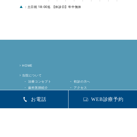
▲
：土日祝 18:00迄 【休診日】年中無休
HOME
当院について
治療コンセプト
初診の方へ
歯科医師紹介
アクセス
院内・設備紹介
保険医療機関等の院内掲
お電話
WEB診療予約
当院が選ばれる
７つの理
示事項
由
精密治療
診療科目
一般歯科
矯正治療
（インビザライ