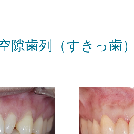
空隙歯列（すきっ歯