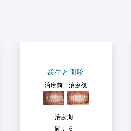
叢生と開咬
治療前
治療後
治療期
間： 6