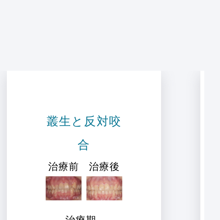
叢生と反対咬
合
治療前
治療後
治療期